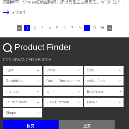
高刷新率、5ms 内低响应时间；还得具备工业级品质，MTBF 达 5 万
小时以上，宽温技术适配 - 30℃至 80℃环境，抗震动设计保障稳定；
阅读更多
户外款更是标配 1000nits 以上高亮屏，兼顾散热与功耗。这块屏幕是
机器人交互核心，也是连接物理与数字世界的窗口，随着服务机器人
市场增长，其专用屏也迎来全新蓝海。
«
1
2
3
4
5
6
7
8
...
27
28
»
Product Finder
FOR ADVANCED SEARCH
提交
重置