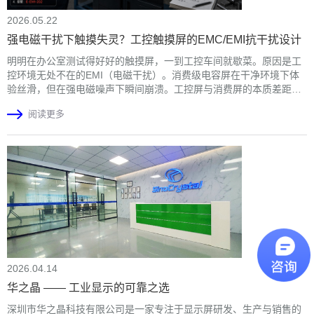
2026.05.22
强电磁干扰下触摸失灵？工控触摸屏的EMC/EMI抗干扰设计
明明在办公室测试得好好的触摸屏，一到工控车间就歇菜。原因是工
控环境无处不在的EMI（电磁干扰）。消费级电容屏在干净环境下体
验丝滑，但在强电磁噪声下瞬间崩溃。工控屏与消费屏的本质差距，
不在于参数有多高，而在于能否在恶劣环境下稳如泰山。 本文从触摸
阅读更多
的电磁干扰原理出发，分析工业触摸屏的抗干扰解决之道。
2026.04.14
华之晶 —— 工业显示的可靠之选
深圳市华之晶科技有限公司是一家专注于显示屏研发、生产与销售的