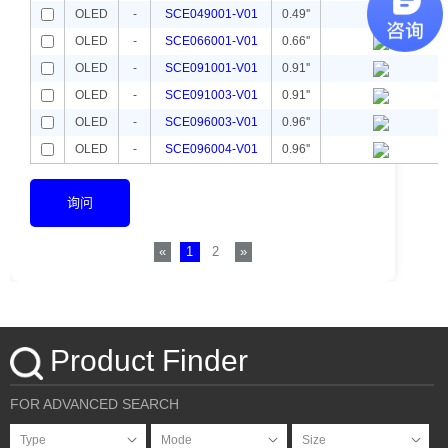
OLED
-
SCE049001-V01
0.49''
OLED
-
SCE066001-V01
0.66''
OLED
-
SCE091001-V01
0.91''
OLED
-
SCE091003-V01
0.91''
OLED
-
SCE096003-V01
0.96''
OLED
-
SCE096004-V01
0.96''
询问
«
1
2
»
Product Finder
FOR ADVANCED SEARCH