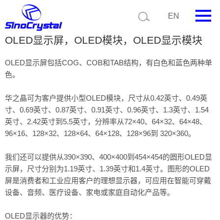
EN
OLED显示屏，OLED模块，OLED显示模块
首页
OLED显示屏包括COG、COB和TAB结构，有白色和蓝色两种单
公司简介
色。
产品中心
华之晶可为客户提供小型OLED模块，尺寸从0.42英寸、0.49英
寸、0.69英寸、0.87英寸、0.91英寸、0.96英寸、1.3英寸、1.54
技术支持
英寸、2.42英寸到5.5英寸，分辨率从72×40、64×32、64×48、
96×16、128×32、128×64、64×128、128×96到 320×360。
视频中心
新闻中心
我们还可以提供从390×390、400×400到454×454的圆形OLED显
示屏，尺寸分别为1.19英寸、1.39英寸和1.4英寸。图形的OLED
联系我们
屏是消费者和工业应用客户的理想显示器，可应用在智能可穿戴
设备、音频、医疗设备、家电或家庭自动化产品等。
定制品
OLED显示器的优势：