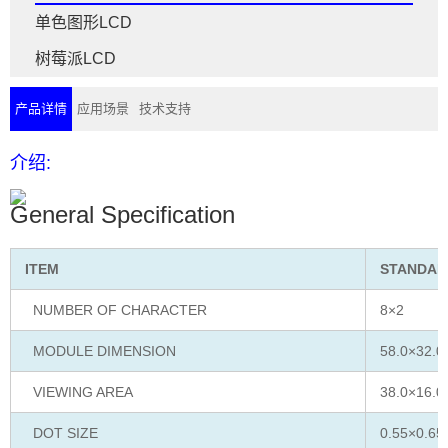
单色图形LCD
树莓派LCD
产品详情
应用场景
技术支持
介绍:
General Specification
ITEM
STANDAR
NUMBER OF CHARACTER
8×2
MODULE DIMENSION
58.0×32.0
VIEWING AREA
38.0×16.0
DOT SIZE
0.55×0.65