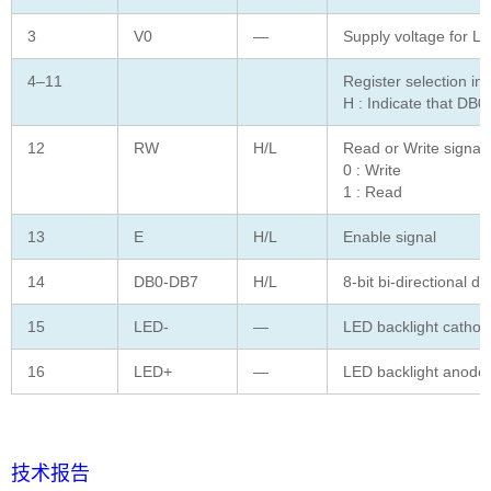
3
V0
—
Supply voltage for L
4–11
Register selection in
H : Indicate that DB0
12
RW
H/L
Read or Write signal
0 : Write
1 : Read
13
E
H/L
Enable signal
14
DB0-DB7
H/L
8-bit bi-directional d
15
LED-
—
LED backlight catho
16
LED+
—
LED backlight anode
技术报告