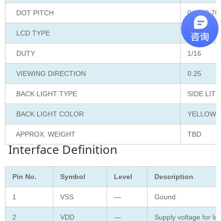
DOT PITCH
0.60×0.70
LCD TYPE
STN/YELL
DUTY
1/16
VIEWING DIRECTION
0.25
BACK LIGHT TYPE
SIDE LIT 
BACK LIGHT COLOR
YELLOW-
APPROX. WEIGHT
TBD
Interface Definition
Pin No.
Symbol
Level
Description
1
VSS
—
Gound
2
VDD
—
Supply voltage for log