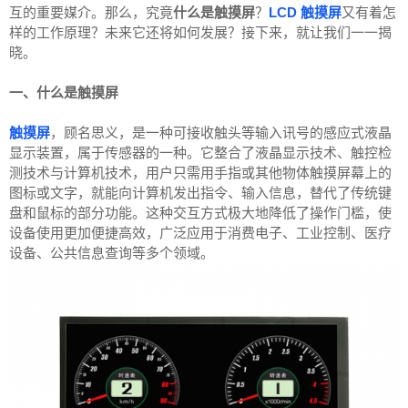
互的重要媒介。那么，究竟
什么是触摸屏
？
LCD 触摸屏
又有着怎
样的工作原理？未来它还将如何发展？接下来，就让我们一一揭
晓。
一、什么是触摸屏
触摸屏
，顾名思义，是一种可接收触头等输入讯号的感应式液晶
显示装置，属于传感器的一种。它整合了液晶显示技术、触控检
测技术与计算机技术，用户只需用手指或其他物体触摸屏幕上的
图标或文字，就能向计算机发出指令、输入信息，替代了传统键
盘和鼠标的部分功能。这种交互方式极大地降低了操作门槛，使
设备使用更加便捷高效，广泛应用于消费电子、工业控制、医疗
设备、公共信息查询等多个领域。