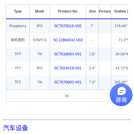
Type
Mode
Product No.
Size
Picture
Outline Di
Raspberry
IPS
SCT070016-V02
7‘’
176.40*114
单色图形
STN/Y-G
SC12864032-V02
-
71.0*51.8
TFT
TN
SCT018003-V01
1.8''
34.00*45.8
TFT
IPS
SCT024019-V01
2.4''
42.72*60.2
TFT
TN
SCT070002-V01
7.0''
165.00*104
汽车设备